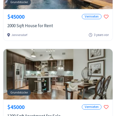
Grundstücke
$45000
Vermieten
2000 Sqft House for Rent
3 years vor
Jennersdorf
Grundstücke
$45000
Vermieten