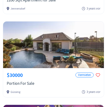
1200 Sqft Apartment for Sale
3 years vor
Jennersdorf
$30000
Vermieten
Portion For Sale
3 years vor
Güssing