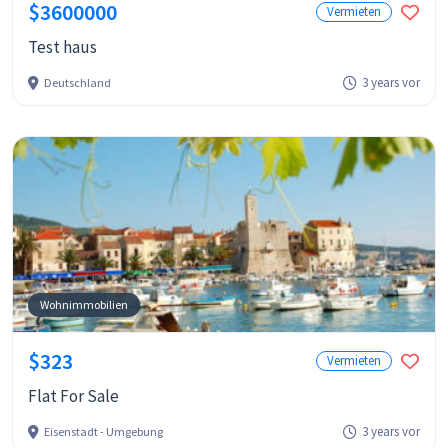
$3600000
Vermieten
Test haus
3 years vor
Deutschland
Wohnimmobilien
$323
Vermieten
Flat For Sale
3 years vor
Eisenstadt - Umgebung