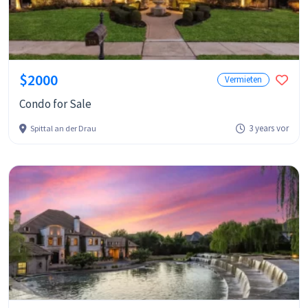
$2000
Vermieten
Condo for Sale
3 years vor
Spittal an der Drau