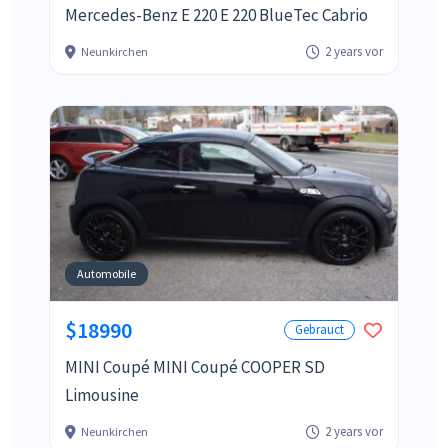
Mercedes-Benz E 220 E 220 BlueTec Cabrio
2 years vor
Neunkirchen
Automobile
$18990
Gebrauct
MINI Coupé MINI Coupé COOPER SD
Limousine
2 years vor
Neunkirchen