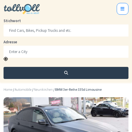
Stichwort
Adresse
Suchen
Home
/
Automobile
/
Neunkirchen
/ BMW 3er-Reihe 335d Limousine