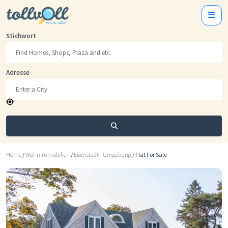
Stichwort
Adresse
Suchen
Home
/
Wohnimmobilien
/
Eisenstadt - Umgebung
/ Flat For Sale