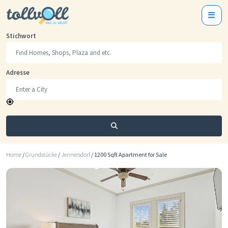
Stichwort
Adresse
Suchen
Home
/
Grundstücke
/
Jennersdorf
/ 1200 Sqft Apartment for Sale