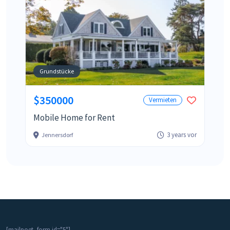
Grundstücke
$350000
Vermieten
Mobile Home for Rent
3 years vor
Jennersdorf
[mailpoet_form id="5"]